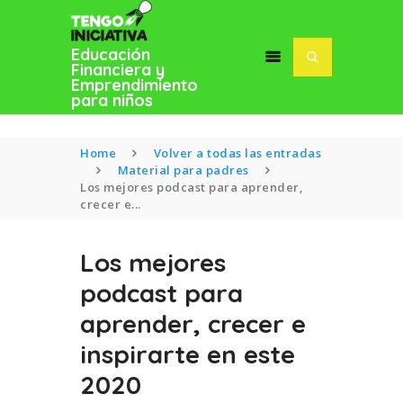
Educación
Financiera y
Emprendimiento
para niños
Home
Volver a todas las entradas
Material para padres
Los mejores podcast para aprender,
crecer e...
INICIO
BLOG
Los mejores
SOFÍA MACÍAS
podcast para
aprender, crecer e
inspirarte en este
2020