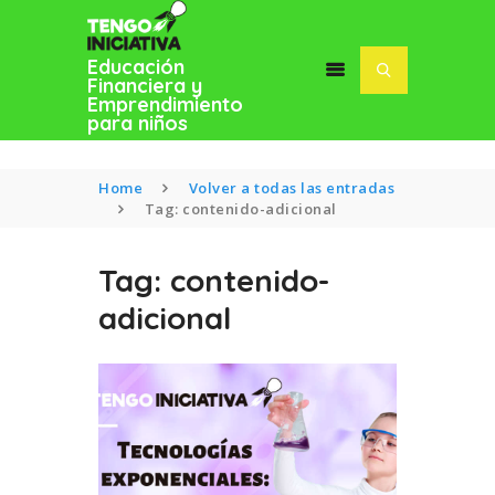
Educación
Financiera y
Emprendimiento
para niños
Home
Volver a todas las entradas
Tag: contenido-adicional
INICIO
Tag: contenido-
BLOG
adicional
SOFÍA MACÍAS