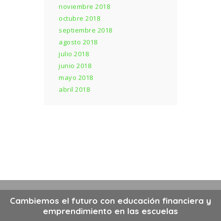
noviembre 2018
octubre 2018
septiembre 2018
agosto 2018
julio 2018
junio 2018
×
mayo 2018
Suscríbete y descarga el e-book gratuito
abril 2018
para saber si tus hijos o alumnos están
recibiendo la educación que necesitan
para tener éxito en el futuro.
Cambiemos el futuro con educación financiera y
Soy:
emprendimiento en las escuelas
Papá / Mamá
||
Docente