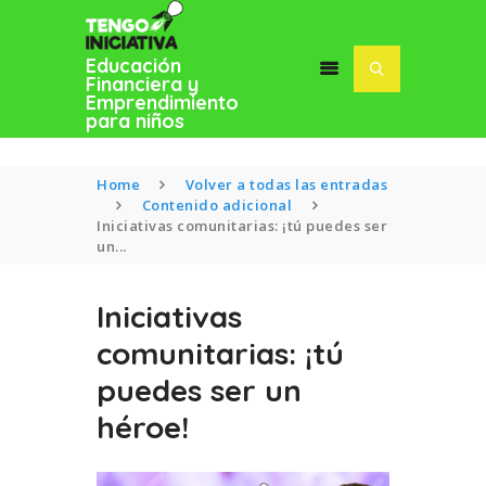
Educación
Financiera y
Emprendimiento
para niños
Home
Volver a todas las entradas
Contenido adicional
Iniciativas comunitarias: ¡tú puedes ser
un...
INICIO
BLOG
Iniciativas
SOFÍA MACÍAS
comunitarias: ¡tú
puedes ser un
héroe!