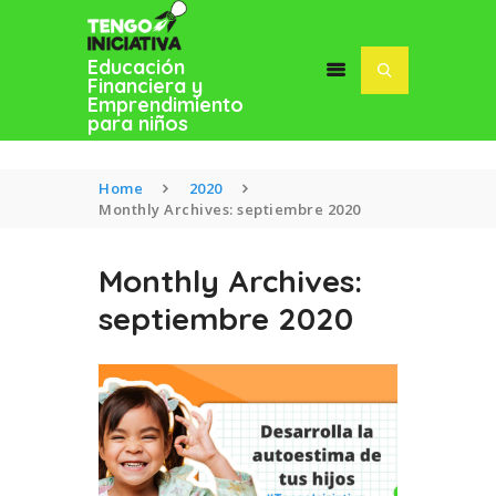
Educación
Financiera y
Emprendimiento
para niños
Home
2020
Monthly Archives: septiembre 2020
INICIO
Monthly Archives:
BLOG
septiembre 2020
SOFÍA MACÍAS