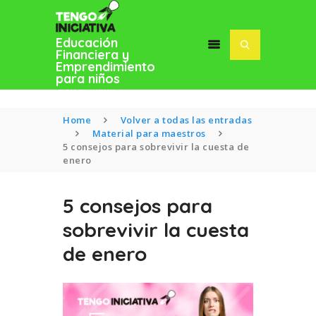
Educación
Financiera y
Emprendimiento
para niños
Home
Volver a todas las entradas
Material para maestros
5 consejos para sobrevivir la cuesta de
enero
INICIO
BLOG
5 consejos para
SOFÍA MACÍAS
sobrevivir la cuesta
de enero