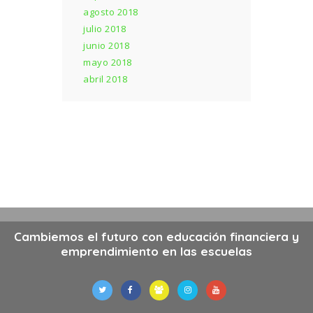
agosto 2018
julio 2018
junio 2018
mayo 2018
abril 2018
×
Suscríbete y descarga el e-book gratuito
para saber si tus hijos o alumnos están
recibiendo la educación que necesitan
para tener éxito en el futuro.
Cambiemos el futuro con educación financiera y
emprendimiento en las escuelas
Soy:
Papá / Mamá
||
Docente
Directivo escolar
||
Administrativo
escolar