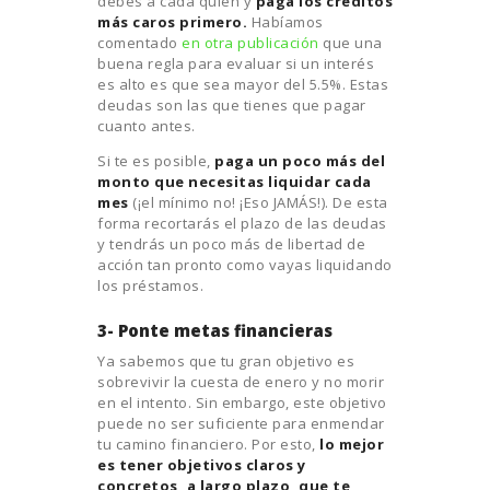
debes a cada quién y
paga los créditos
más caros primero.
Habíamos
comentado
en otra publicación
que una
buena regla para evaluar si un interés
es alto es que sea mayor del 5.5%. Estas
deudas son las que tienes que pagar
cuanto antes.
Si te es posible,
paga un poco más del
monto que necesitas liquidar cada
mes
(¡el mínimo no! ¡Eso JAMÁS!). De esta
forma recortarás el plazo de las deudas
y tendrás un poco más de libertad de
acción tan pronto como vayas liquidando
los préstamos.
3- Ponte metas financieras
Ya sabemos que tu gran objetivo es
sobrevivir la cuesta de enero y no morir
en el intento. Sin embargo, este objetivo
puede no ser suficiente para enmendar
tu camino financiero. Por esto,
lo mejor
es tener objetivos claros y
concretos, a largo plazo, que te